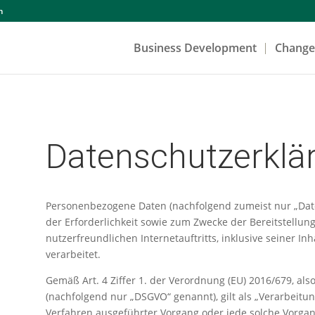
m
Business Development
Chang
Datenschutzerklä
Personenbezogene Daten (nachfolgend zumeist nur „Da
der Erforderlichkeit sowie zum Zwecke der Bereitstellun
nutzerfreundlichen Internetauftritts, inklusive seiner I
verarbeitet.
Gemäß Art. 4 Ziffer 1. der Verordnung (EU) 2016/679, a
(nachfolgend nur „DSGVO“ genannt), gilt als „Verarbeitun
Verfahren ausgeführter Vorgang oder jede solche Vorg